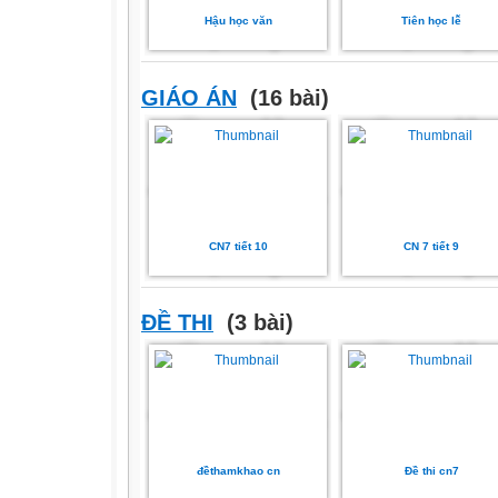
Hậu học văn
Tiên học lễ
GIÁO ÁN
(16 bài)
CN7 tiết 10
CN 7 tiết 9
ĐỀ THI
(3 bài)
đềthamkhao cn
Đề thi cn7